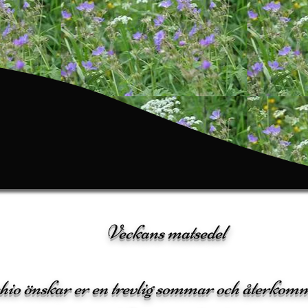
Veckans matsedel
hio önskar er en trevlig sommar och återkomm