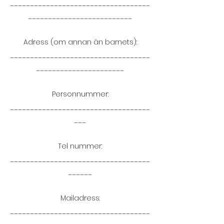
___________________________________
__________________________
Adress (om annan än barnets):
___________________________________
______________________
Personnummer:
___________________________________
___
Tel nummer:
___________________________________
______
Mailadress:
___________________________________