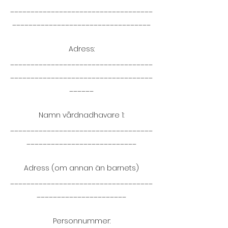
___________________________________
__________________________________
Adress:
___________________________________
___________________________________
______
Namn vårdnadhavare 1:
___________________________________
___________________________
Adress (om annan än barnets)
___________________________________
______________________
Personnummer: