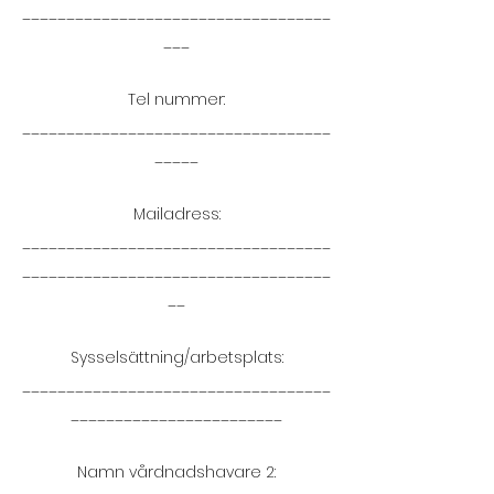
___________________________________
___
Tel nummer:
___________________________________
_____
Mailadress:
___________________________________
___________________________________
__
Sysselsättning/arbetsplats:
___________________________________
________________________
Namn vårdnadshavare 2: